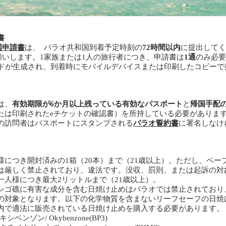
書
国申請書
は、 パラオ共和国到着予定時刻の
72時間以内
に提出してく
願いします。1家族または1人の旅行者につき、申請書は
1通
のみ必要
ードが生成され、到着時にモバイルデバイスまたは印刷したコピーで
。
は、
有効期限が6か月以上残っている有効なパスポート
と
帰国手配
たは印刷されたeチケットの確認書）を所持している必要がありま
の訪問者はパスポートにスタンプされる
パラオ誓約書
に署名しなけ
様につき開封済みの1箱（20本）まで（21歳以上）。ただし、ベー
は厳しく禁止されており、違法です。没収、罰則、または起訴の対
人様につき最大2リットルまで（21歳以上）。​
ンゴ礁に有害な成分を含む日焼け止めはパラオでは禁止されており
の対象となります。以下の化学物質を含まないリーフセーフの日焼
内で適法に販売されている日焼け止めを購入する必要があります。
シベンゾン/ Okybenzone(BP3)