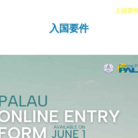
イト ▾
フロアガイド
アクセス
入国要
入国要件