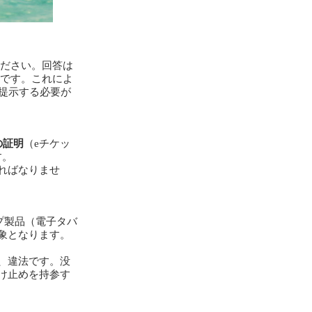
ださい。回答は
です。これによ
提示する必要が
の証明
（eチケッ
す。
ればなりませ
プ製品（電子タバ
象となります。
、違法です。没
け止めを持参す