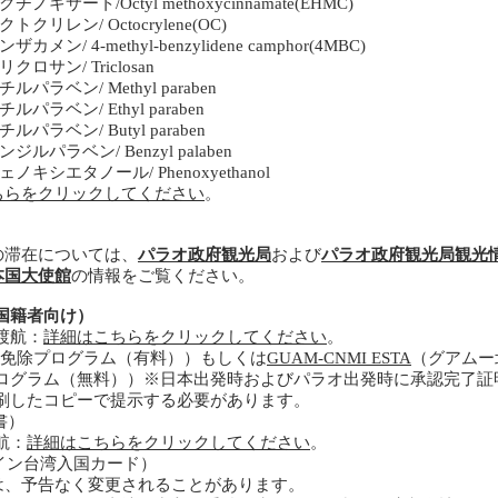
チノキサート/Octyl methoxycinnamate(EHMC)
トクリレン/ Octocrylene(OC)
ザカメン/ 4-methyl-benzylidene camphor(4MBC)
クロサン/ Triclosan
ルパラベン/ Methyl paraben
ルパラベン/ Ethyl paraben
ルパラベン/ Butyl paraben
ジルパラベン/ Benzyl palaben
ノキシエタノール/ Phenoxyethanol​
ちらをクリックしてください
。
の滞在については、
パラオ政府観光局
および
パラオ政府観光局観光
本国大使館
の情報をご覧ください。
国籍者向け）
渡航：
詳細はこちらをクリックしてください
。
免除プログラム（有料））もしくは
GUAM-CNMI ESTA
（グアムー
ログラム（無料））※日本出発時および
パラオ出発
時に承認完了証
刷したコピーで提示する必要があります。
）​
航：
詳細はこちらをクリックしてください
。
イン台湾入国カード）
は、予告なく変更されることがあります。