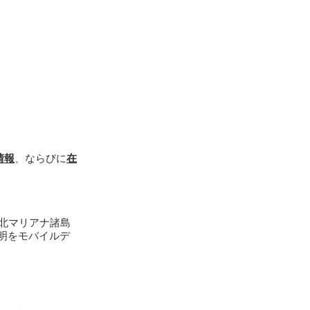
情報
、ならびに
在
北マリアナ諸島
明をモバイルデ