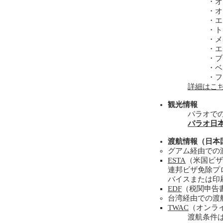
・オク
・オク
・エン
・トリ
・メチ
・エチ
・ブチ
・ベン
・フェ
詳細はこ
観光情報
パラオで
パラオ日
渡航情報（日本
グアム経由での
ESTA
（米国ビザ
連邦ビザ免除プ
バイスまたは印
EDF
（税関申告書
台湾経由での渡
TWAC
（オンラ
渡航条件