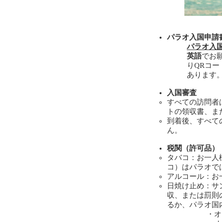
パラオ入国申請
パラオ入
英語
でお
りQRコ
あります
入国審査
すべての訪問者
トの領収書、ま
到着後、すべて
ん。
税関（許可品）
タバコ：お一人
コ）はパラオで
アルコール：お一
日焼け止め：サ
収、または罰則
るか、パラオ国
・オキ